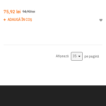
75,92 lei
94,90 lei
ADAUGĂ ÎN COȘ
Adau
Afișează
pe pagină