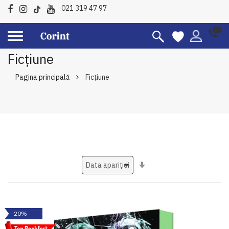
021 319 47 97
Ficțiune
Pagina principală
Ficțiune
Setati
ascendent
-20%