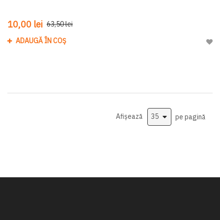
10,00 lei
63,50 lei
ADAUGĂ ÎN COȘ
Adau
Afișează
pe pagină