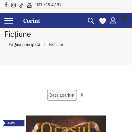
021 319 47 97
Ficțiune
Pagina principală
Ficțiune
Setati
ascendent
-84%