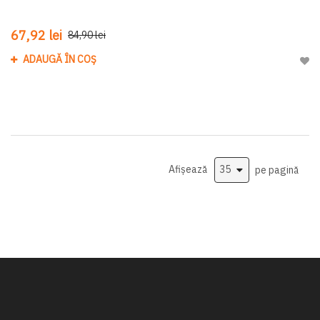
67,92 lei
84,90 lei
ADAUGĂ ÎN COȘ
Adau
Afișează
pe pagină