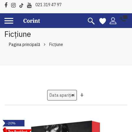
021 319 47 97
Ficțiune
Pagina principală
Ficțiune
Setati
ascendent
-20%