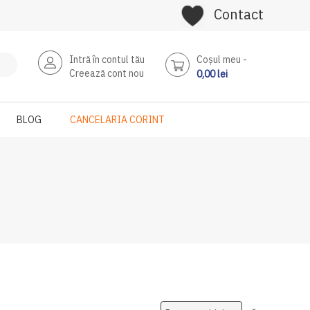
Contact
Intră în contul tău
Coşul meu
Creează cont nou
0,00 lei
BLOG
CANCELARIA CORINT
Setati