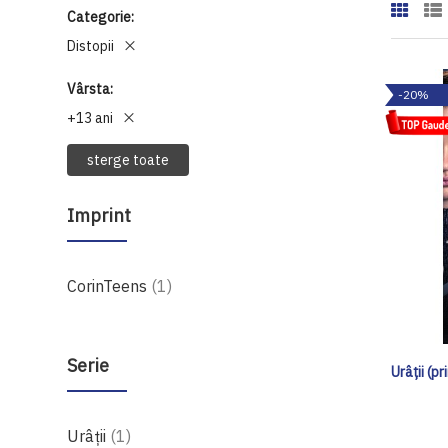
Categorie
Distopii
Vârsta
-20%
+13 ani
sterge toate
Imprint
produs
CorinTeens
1
Serie
Urâții (pr
produs
Urâții
1