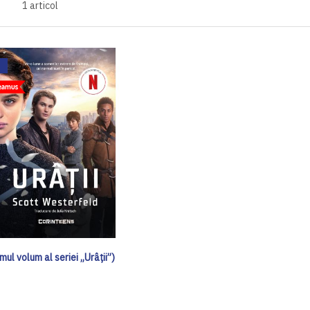
1
articol
imul volum al seriei „Urâții”)