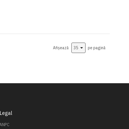
Afișează
pe pagină
Legal
ANPC