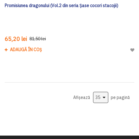
Promisiunea dragonului (Vol.2 din seria Șase cocori stacojii)
65,20 lei
81,50 lei
ADAUGĂ ÎN COȘ
Adau
Afișează
pe pagină