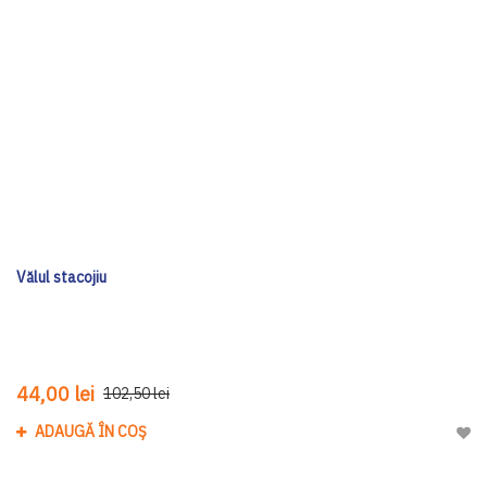
Vălul stacojiu
44,00 lei
102,50 lei
ADAUGĂ ÎN COȘ
Adau