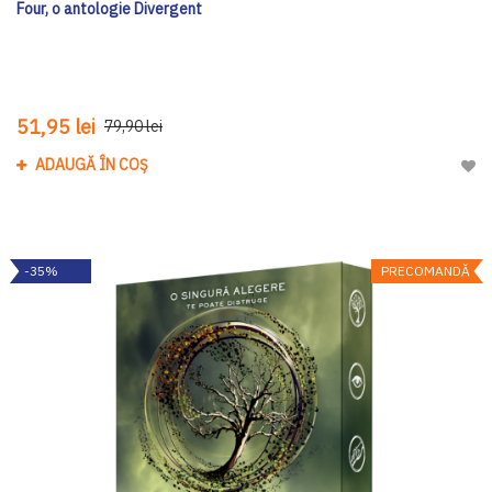
Four, o antologie Divergent
51,95 lei
79,90 lei
ADAUGĂ ÎN COȘ
Adau
-35%
PRECOMANDĂ