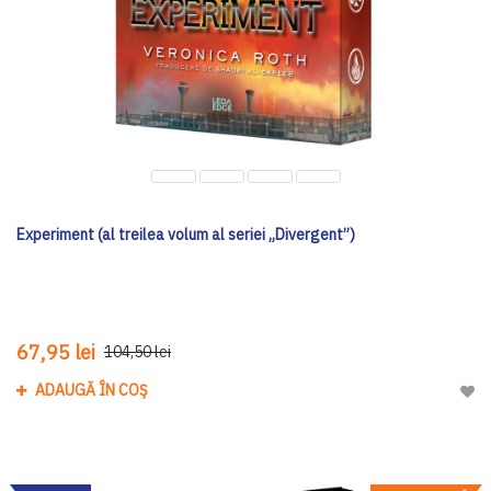
Experiment (al treilea volum al seriei „Divergent”)
67,95 lei
104,50 lei
ADAUGĂ ÎN COȘ
Adau