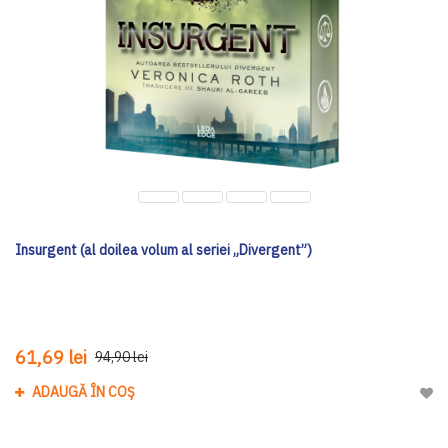
Insurgent (al doilea volum al seriei „Divergent”)
61,69 lei
94,90 lei
ADAUGĂ ÎN COȘ
Adau