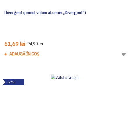
Divergent (primul volum al seriei „Divergent”)
61,69 lei
94,90 lei
ADAUGĂ ÎN COȘ
Adau
-57%