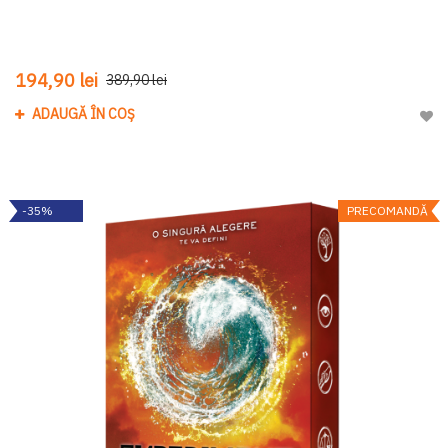
194,90 lei
389,90 lei
ADAUGĂ ÎN COȘ
Adau
-35%
PRECOMANDĂ