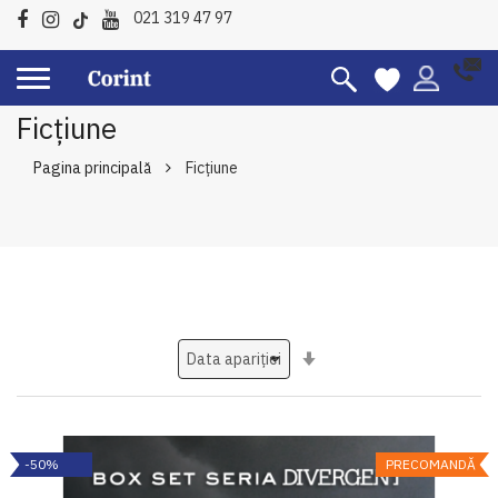
021 319 47 97
Ficțiune
Pagina principală
Ficțiune
Setati
ascendent
-50%
PRECOMANDĂ