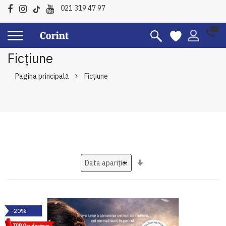
021 319 47 97
Ficțiune
Pagina principală
Ficțiune
Setati
ascendent
-20%