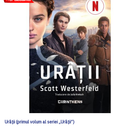
Urâții (primul volum al seriei „Urâții”)