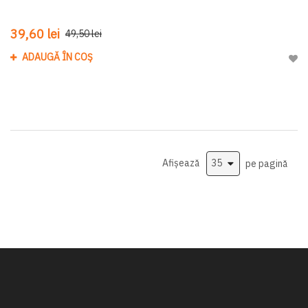
39,60 lei
49,50 lei
ADAUGĂ ÎN COȘ
Adau
Afișează
pe pagină