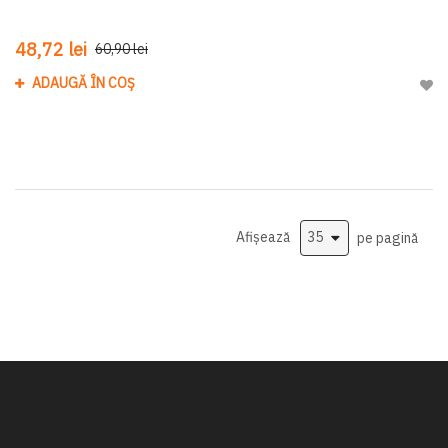
48,72 lei
60,90 lei
ADAUGĂ ÎN COȘ
Adau
Afișează
pe pagină