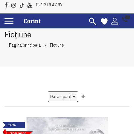
021 319 47 97
Ficțiune
Pagina principală
Ficțiune
Setati
ascendent
-20%