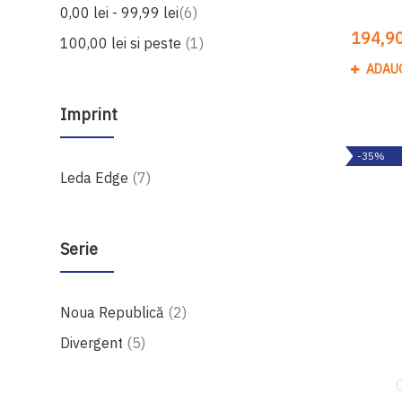
produse
0,00 lei
-
99,99 lei
6
194,90
produs
100,00 lei
si peste
1
ADAU
Imprint
-35%
produse
Leda Edge
7
Serie
produse
Noua Republică
2
produse
Divergent
5