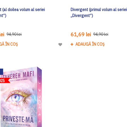
 (al doilea volum al seriei
Divergent (primul volum al seriei
nt”)
„Divergent”)
ei
61,69 lei
94,90 lei
94,90 lei
GĂ ÎN COȘ
ADAUGĂ ÎN COȘ
Adaugă
la
Lista
de
Dorinte