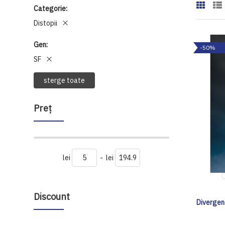
Categorie
Distopii
Gen
-50%
SF
sterge toate
Preţ
lei
-
lei
Discount
Divergent