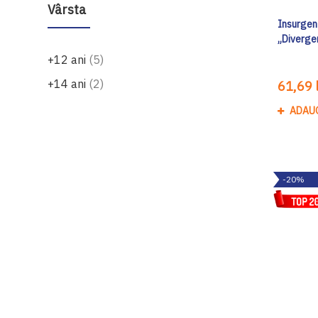
Vârsta
Insurgent
„Diverge
produse
+12 ani
5
produse
+14 ani
2
61,69 l
ADAU
-20%