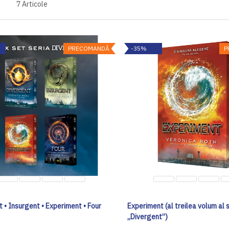
7
Articole
PRECOMANDĂ
-35%
P
 • Insurgent • Experiment • Four
Experiment (al treilea volum al s
„Divergent”)