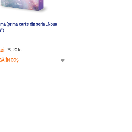
mă (prima carte din seria „Noua
ă”)
ei
79,90 lei
GĂ ÎN COȘ
Adaugă
la
Lista
de
Dorinte