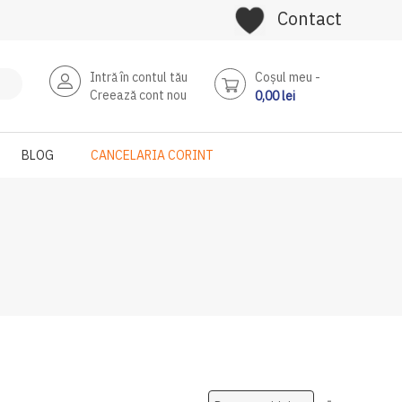
Contact
Intră în contul tău
Coşul meu
Creează cont nou
0,00 lei
BLOG
CANCELARIA CORINT
Setati