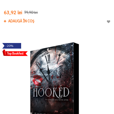
63,92 lei
79,90 lei
ADAUGĂ ÎN COȘ
Adau
-20%