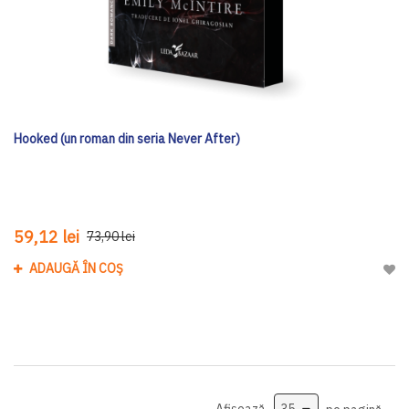
Hooked (un roman din seria Never After)
59,12 lei
73,90 lei
ADAUGĂ ÎN COȘ
Adau