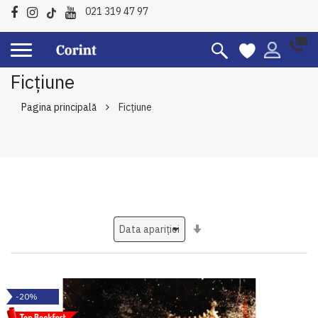
021 319 47 97
Ficțiune
Pagina principală
Ficțiune
Setati
ascendent
-20%