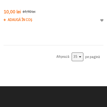
10,00 lei
69,90 lei
ADAUGĂ ÎN COȘ
Adau
Afișează
pe pagină