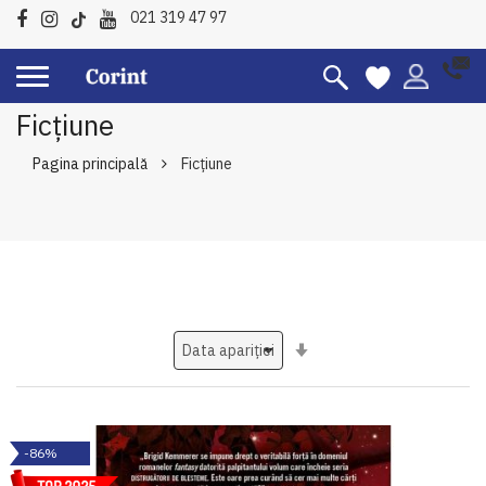
021 319 47 97
Ficțiune
Pagina principală
Ficțiune
Setati
ascendent
-86%