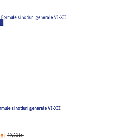
ormule si notiuni generale VI-XII
ei
49,50 lei