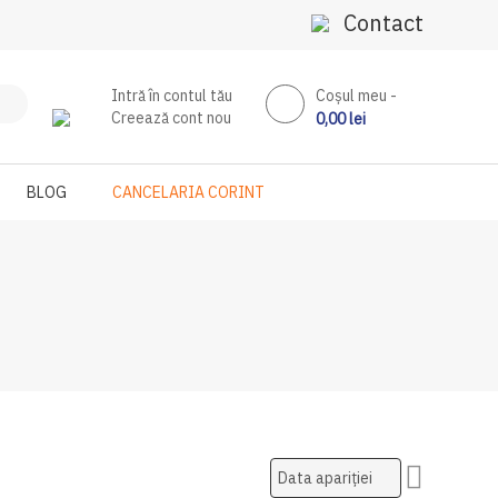
Contact
Intră în contul tău
Coşul meu
Creează cont nou
0,00 lei
BLOG
CANCELARIA CORINT
Setati
ascendent