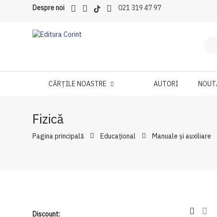
Despre noi
021 319 47 97
CĂRȚILE NOASTRE
AUTORI
NOUT
Fizică
Pagina principală
Educațional
Manuale şi auxiliare
Discount