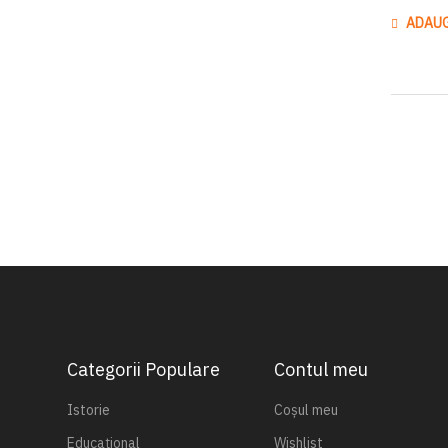
ADAUG
Categorii Populare
Contul meu
Istorie
Coșul meu
Educațional
Wishlist