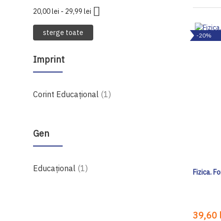
20,00 lei - 29,99 lei
sterge toate
-20%
Imprint
produs
Corint Educaţional
1
Gen
produs
Educațional
1
Fizica. F
39,60 l