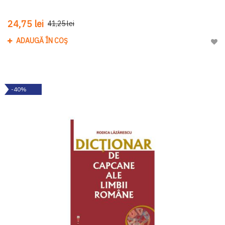
24,75 lei
41,25 lei
ADAUGĂ ÎN COȘ
Adau
-40%