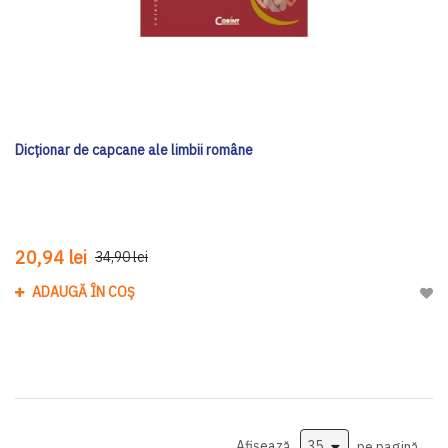
Dicționar de capcane ale limbii române
20,94 lei
34,90 lei
ADAUGĂ ÎN COȘ
Adau
Afișează
pe pagină