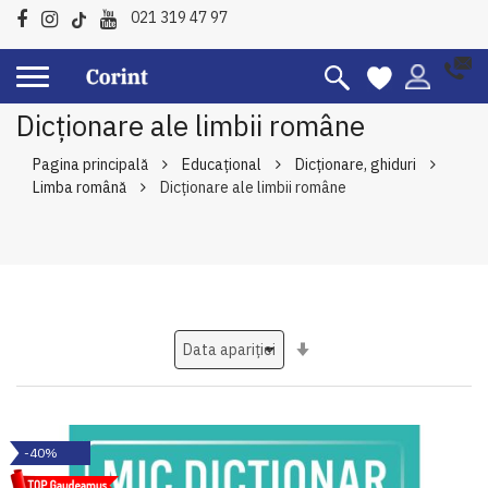
021 319 47 97
Dicționare ale limbii române
Pagina principală
Educațional
Dicționare, ghiduri
Limba română
Dicționare ale limbii române
Setati
ascendent
-40%