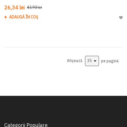
26,34 lei
43,90 lei
ADAUGĂ ÎN COȘ
Adau
Afișează
pe pagină
Categorii Populare