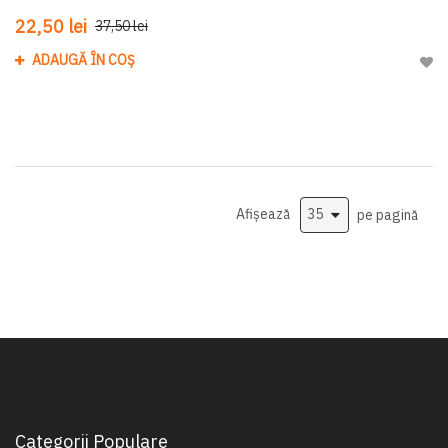
22,50 lei
37,50 lei
ADAUGĂ ÎN COȘ
Adau
Afișează
pe pagină
Categorii Populare