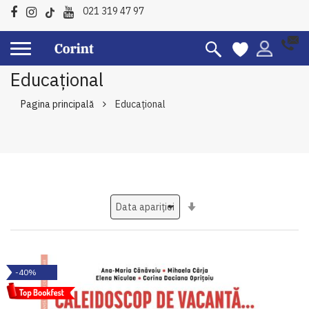
021 319 47 97
Educațional
Pagina principală
Educațional
Setati
ascendent
-40%