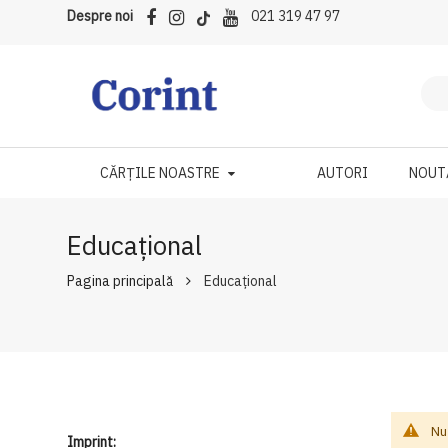
Despre noi
021 319 47 97
CĂRȚILE NOASTRE
AUTORI
NOUT
Educațional
Pagina principală
Educațional
Nu
Imprint