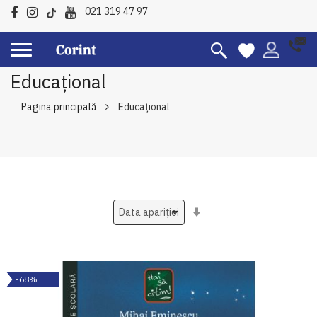
021 319 47 97
Educațional
Pagina principală
Educațional
Setati
ascendent
-68%