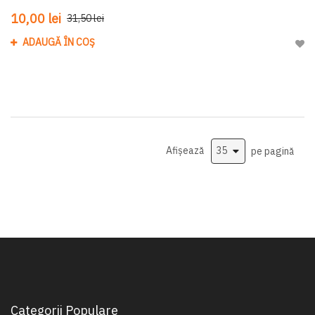
10,00 lei
31,50 lei
ADAUGĂ ÎN COȘ
Adau
Afișează
pe pagină
Categorii Populare