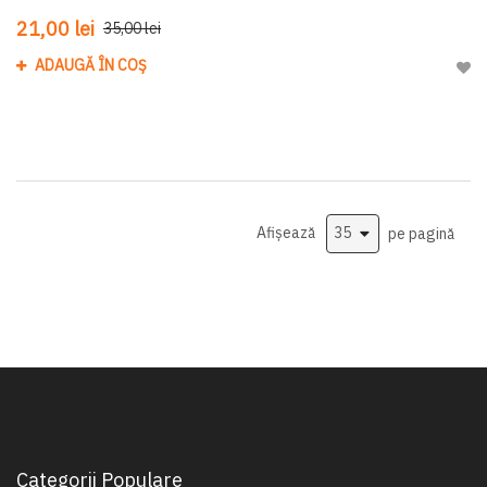
21,00 lei
35,00 lei
ADAUGĂ ÎN COȘ
Adau
Afișează
pe pagină
Categorii Populare