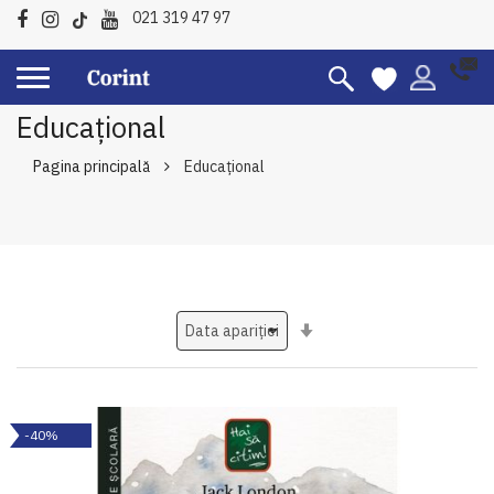
021 319 47 97
Educațional
Pagina principală
Educațional
Setati
ascendent
-40%