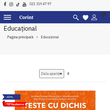
021 319 47 97
Educațional
Pagina principală
Educațional
Setati
ascendent
-40%