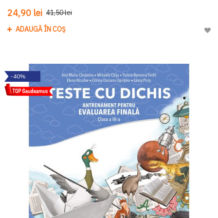
24,90 lei
41,50 lei
ADAUGĂ ÎN COȘ
Adau
-40%