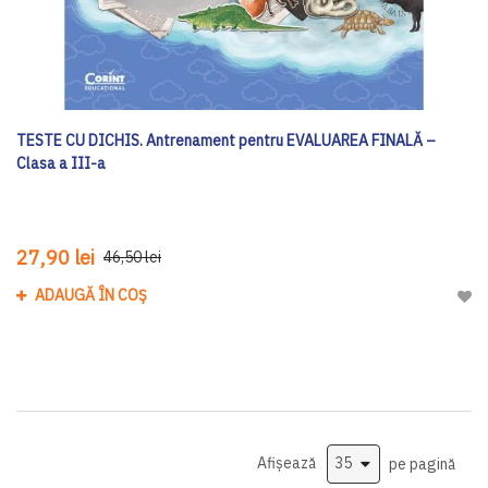
TESTE CU DICHIS. Antrenament pentru EVALUAREA FINALĂ –
Clasa a III-a
27,90 lei
46,50 lei
ADAUGĂ ÎN COȘ
Adau
Afișează
pe pagină