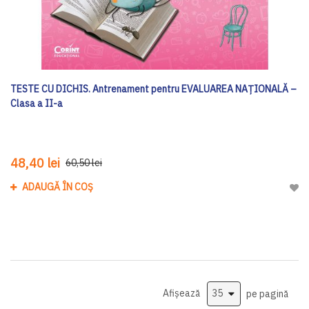
TESTE CU DICHIS. Antrenament pentru EVALUAREA NAȚIONALĂ –
Clasa a II-a
48,40 lei
60,50 lei
ADAUGĂ ÎN COȘ
Adau
Afișează
pe pagină