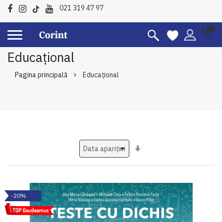
021 319 47 97
Educațional
Pagina principală
Educațional
Setati
ascendent
-20%