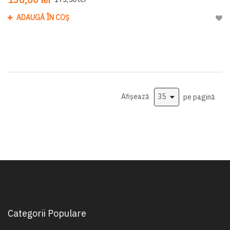
ADAUGĂ ÎN COȘ
Adau
Afișează
pe pagină
Categorii Populare