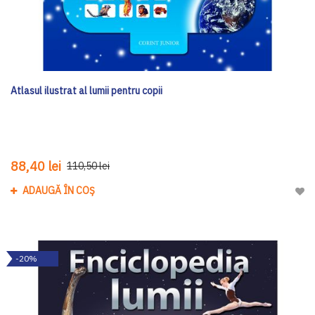
Atlasul ilustrat al lumii pentru copii
88,40 lei
110,50 lei
ADAUGĂ ÎN COȘ
Adau
-20%