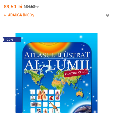
83,60 lei
104,50 lei
ADAUGĂ ÎN COȘ
Adau
-20%