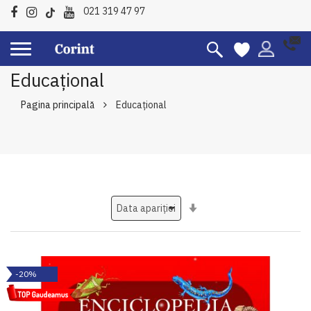
021 319 47 97
Educațional
Pagina principală
Educațional
Setati
ascendent
-20%