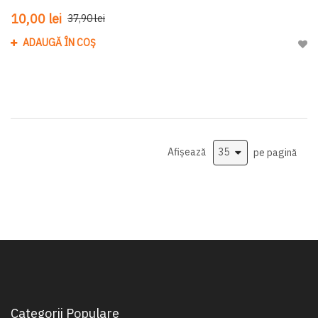
10,00 lei
37,90 lei
ADAUGĂ ÎN COȘ
Adau
Afișează
pe pagină
Categorii Populare