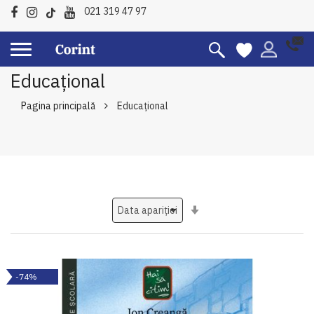
021 319 47 97
Educațional
Pagina principală
Educațional
Setati
ascendent
-74%