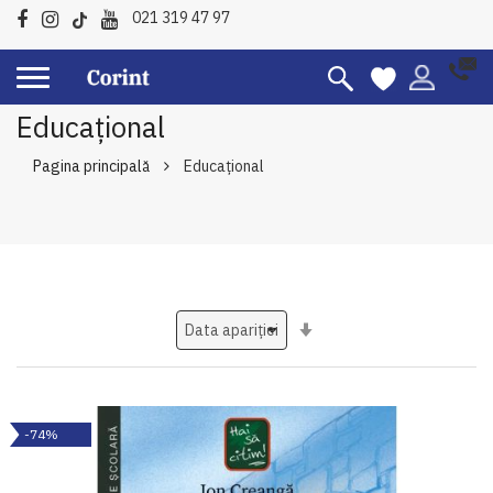
021 319 47 97
Educațional
Pagina principală
Educațional
Setati
ascendent
-74%