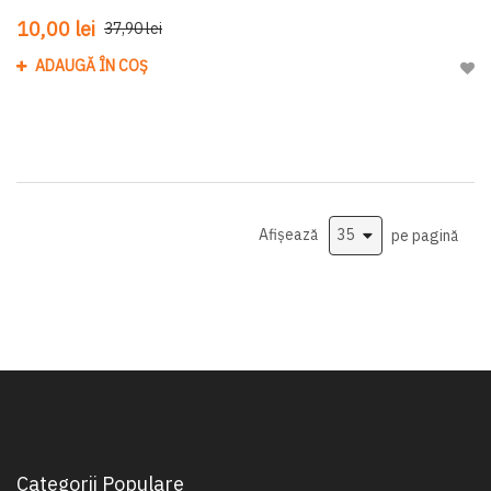
10,00 lei
37,90 lei
ADAUGĂ ÎN COȘ
Adau
Afișează
pe pagină
Categorii Populare