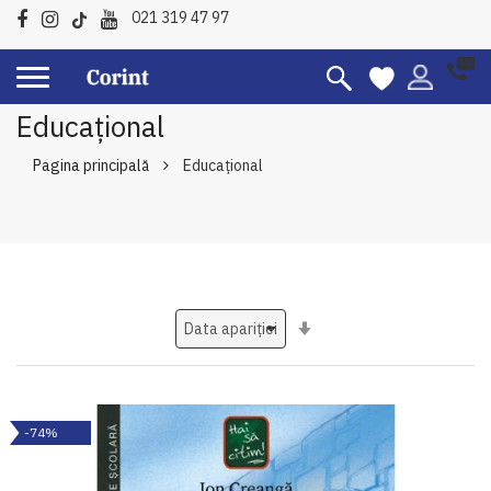
021 319 47 97
Educațional
Pagina principală
Educațional
Setati
ascendent
-74%