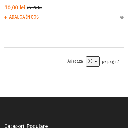
10,00 lei
37,90 lei
ADAUGĂ ÎN COȘ
Adau
Afișează
pe pagină
Categorii Populare