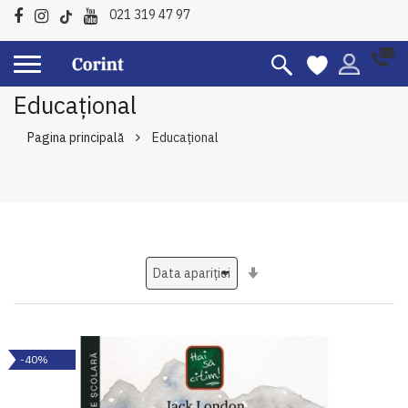
021 319 47 97
Educațional
Pagina principală
Educațional
Setati
ascendent
-40%