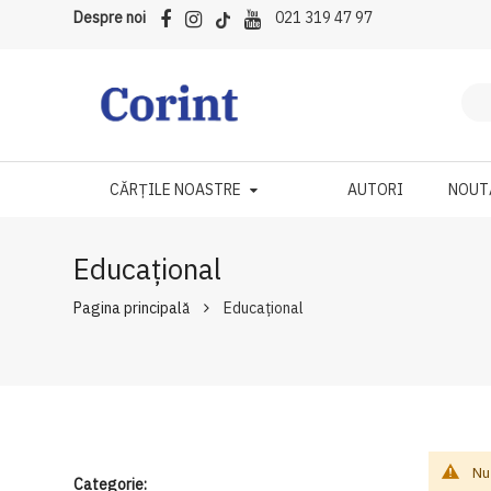
Despre noi
021 319 47 97
CĂRȚILE NOASTRE
AUTORI
NOUT
Educațional
Pagina principală
Educațional
Nu
Categorie