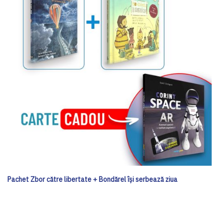
Pachet Zbor către libertate + Bondărel își serbează ziua