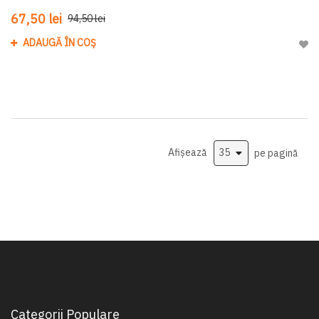
67,50 lei
94,50 lei
ADAUGĂ ÎN COȘ
Adau
Afișează
pe pagină
Categorii Populare