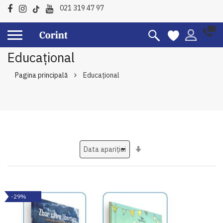
021 319 47 97
Educațional
Pagina principală
Educațional
Setati
ascendent
-29%