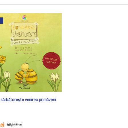
 sărbătorește venirea primăverii
ei
58,50 lei