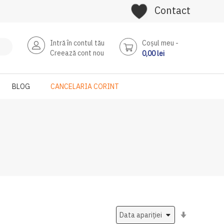
Contact
Intră în contul tău
Coşul meu
Creează cont nou
0,00 lei
BLOG
CANCELARIA CORINT
Setati
ascendent