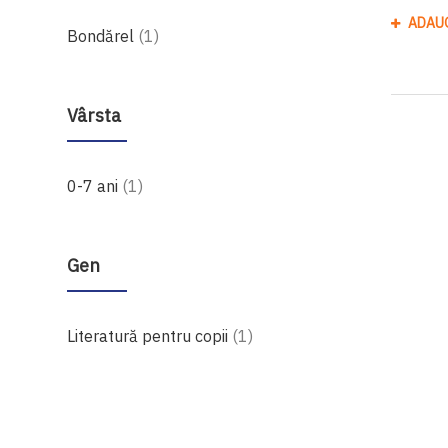
ADAU
produs
Bondărel
1
Vârsta
produs
0-7 ani
1
Gen
produs
Literatură pentru copii
1