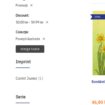
Promoții
Discount
-20%
50,00 lei - 59,99 lei
Colecție
Povești ilustrate
sterge toate
Imprint
produs
Corint Junior
1
Bondărel
Serie
46,80 l