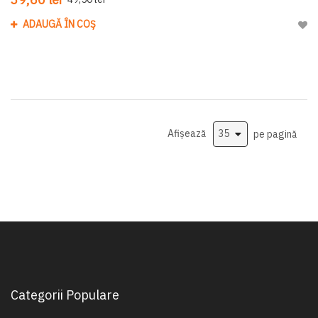
ADAUGĂ ÎN COȘ
Adau
Afișează
pe pagină
Categorii Populare