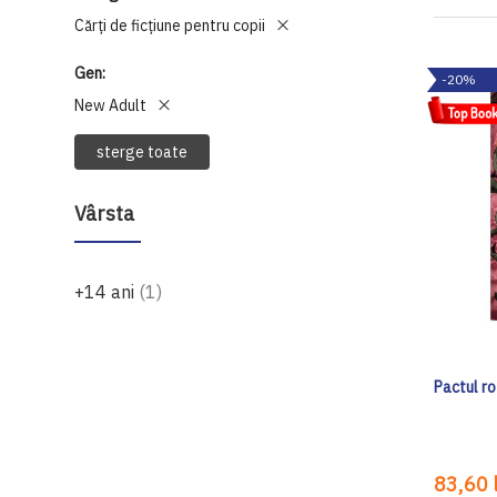
Cărți de ficțiune pentru copii
Gen
-20%
New Adult
sterge toate
Vârsta
produs
+14 ani
1
Pactul ro
83,60 l