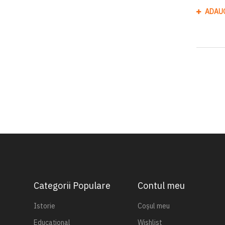
ADAU
Categorii Populare
Contul meu
Istorie
Coșul meu
Educațional
Wishlist