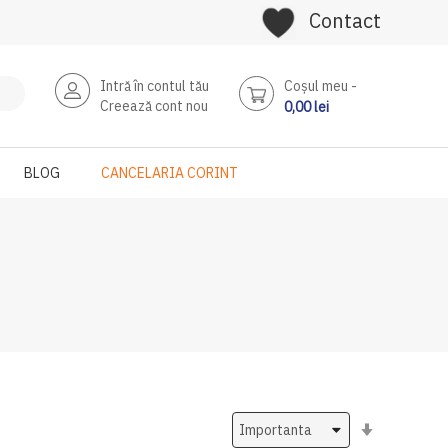
Contact
Intră în contul tău
Coşul meu
Creează cont nou
0,00 lei
BLOG
CANCELARIA CORINT
Setati
ascendent