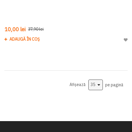
10,00 lei
37,90 lei
ADAUGĂ ÎN COȘ
Adau
Afișează
pe pagină