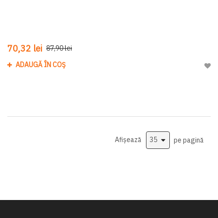
70,32 lei
87,90 lei
ADAUGĂ ÎN COȘ
Adau
Afișează
pe pagină