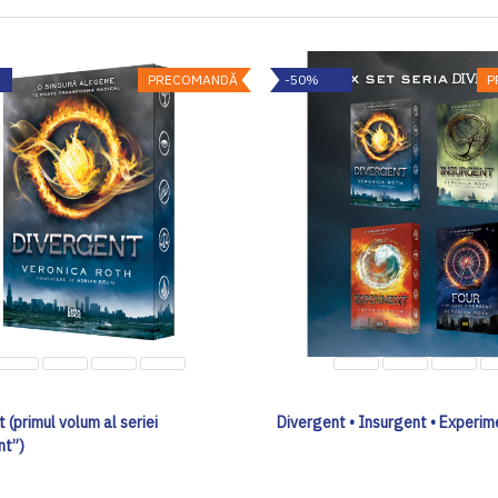
PRECOMANDĂ
-50%
P
 (primul volum al seriei
Divergent • Insurgent • Experime
nt”)