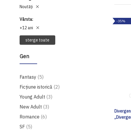
Noutăți
Vârsta
-35%
+12 ani
sterge toate
Gen
produse
Fantasy
5
produse
Ficțiune istorică
2
produse
Young Adult
3
produse
New Adult
3
Divergent
produse
Romance
6
„Diverge
produse
SF
5