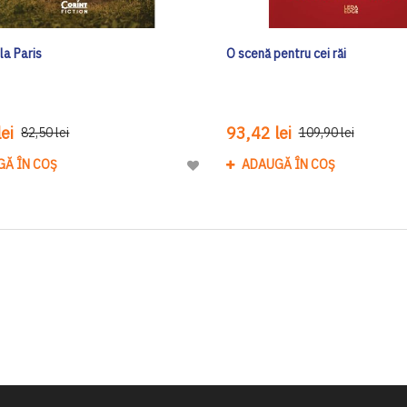
 la Paris
O scenă pentru cei răi
ei
93,42 lei
82,50 lei
109,90 lei
GĂ ÎN COȘ
ADAUGĂ ÎN COȘ
Adaugă
la
Lista
de
Dorinte