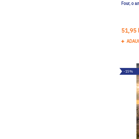
Four, o a
51,95 l
ADAU
-15%