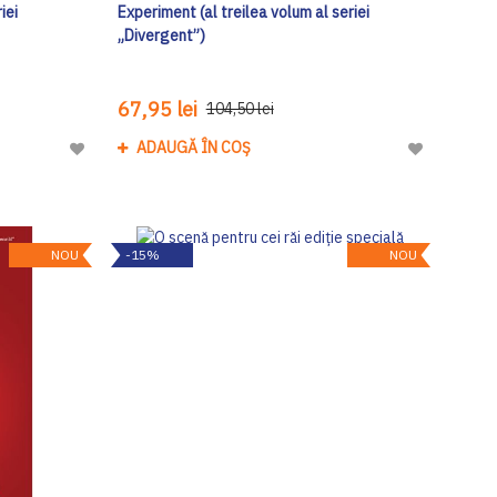
iei
Experiment (al treilea volum al seriei
„Divergent”)
67,95 lei
104,50 lei
ADAUGĂ ÎN COȘ
Adaugă
Adaugă
la
la
Lista
Lista
de
de
NOU
-15%
NOU
Dorinte
Dorinte