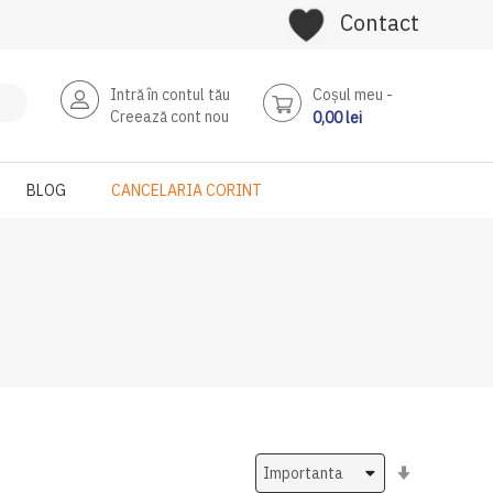
Contact
Intră în contul tău
Coşul meu
Creează cont nou
0,00 lei
BLOG
CANCELARIA CORINT
Setati
ascendent