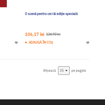
O scenă pentru cei răi ediţie specială
106,17 lei
124,90 lei
ADAUGĂ ÎN COȘ
Adaugă
Adaugă
la
la
Lista
Lista
de
de
Dorinte
Dorinte
Afișează
pe pagină