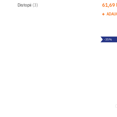
produse
61,69 l
Distopii
3
ADAU
-35%