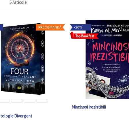
5
Articole
PRECOMANDĂ
-20%
Mincinoși irezistibili
ntologie Divergent