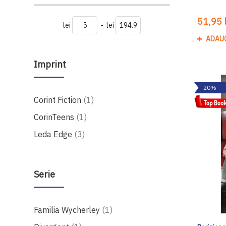
51,95 l
lei
-
lei
ADAU
Imprint
-20%
produs
Corint Fiction
1
produs
CorinTeens
1
produse
Leda Edge
3
Serie
produs
Familia Wycherley
1