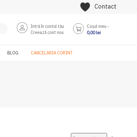
Contact
Intră în contul tău
Coşul meu
Creează cont nou
0,00 lei
BLOG
CANCELARIA CORINT
Setati