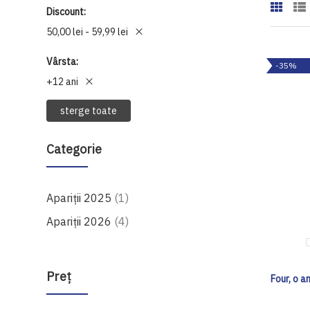
Discount
50,00 lei - 59,99 lei
Vârsta
-35%
+12 ani
sterge toate
Categorie
produs
Apariții 2025
1
produse
Apariții 2026
4
Preţ
Four, o a