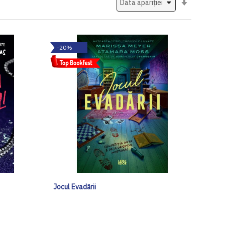
ascendent
-20%
Jocul Evadării