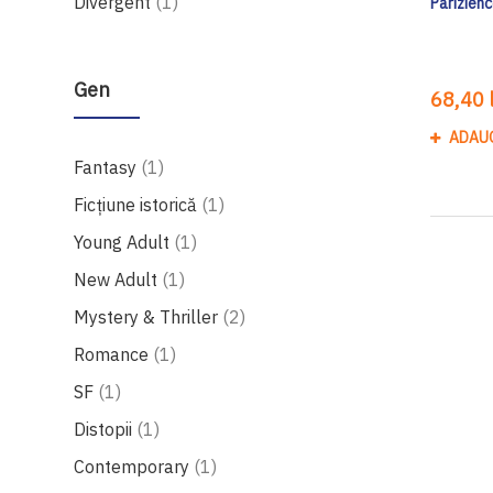
produs
Divergent
1
Parizien
Gen
68,40 l
ADAU
produs
Fantasy
1
produs
Ficțiune istorică
1
produs
Young Adult
1
produs
New Adult
1
produse
Mystery & Thriller
2
produs
Romance
1
produs
SF
1
produs
Distopii
1
produs
Contemporary
1