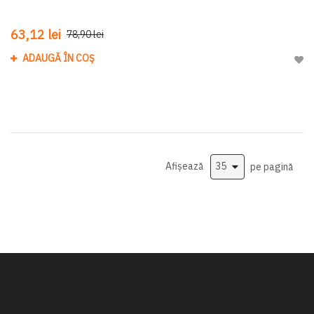
63,12 lei
78,90 lei
ADAUGĂ ÎN COȘ
Adau
Afișează
pe pagină