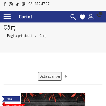
021 319 47 97
Cărți
Pagina principală
Cărți
Setati
ascendent
-20%