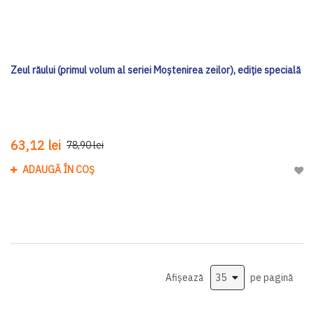
Zeul răului (primul volum al seriei Moștenirea zeilor), ediţie specială
63,12 lei
78,90 lei
ADAUGĂ ÎN COȘ
Adau
Afișează
pe pagină