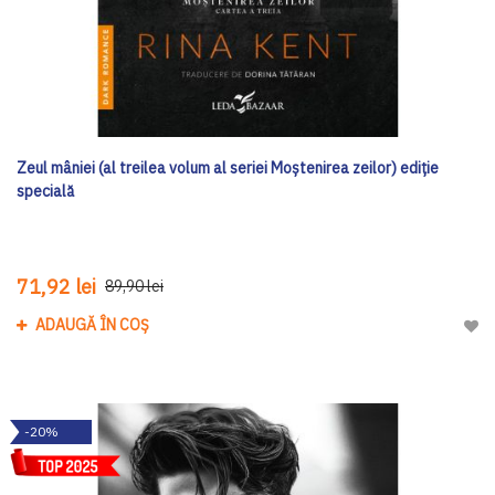
Zeul mâniei (al treilea volum al seriei Moștenirea zeilor) ediţie
specială
71,92 lei
89,90 lei
ADAUGĂ ÎN COȘ
Adau
-20%