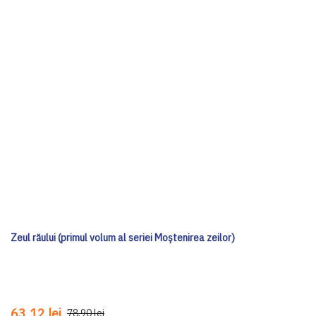
Zeul răului (primul volum al seriei Moștenirea zeilor)
63,12 lei
78,90 lei