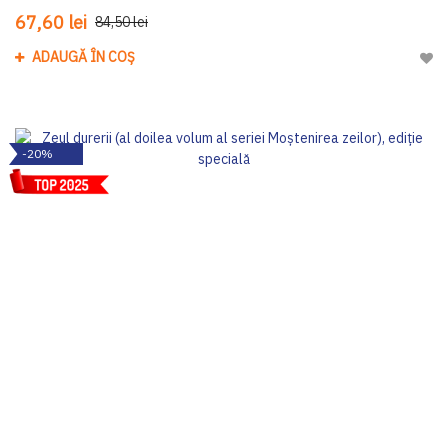
67,60 lei
84,50 lei
ADAUGĂ ÎN COȘ
Adau
-20%