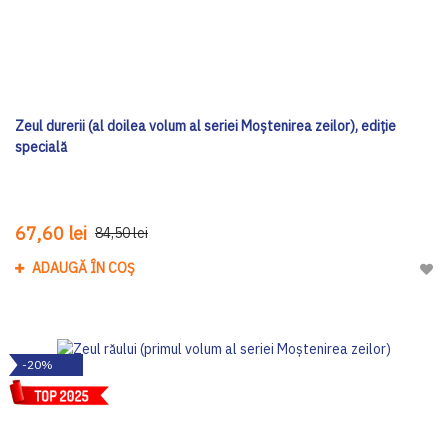
Zeul durerii (al doilea volum al seriei Moștenirea zeilor), ediţie
specială
67,60 lei
84,50 lei
ADAUGĂ ÎN COȘ
Adau
-20%