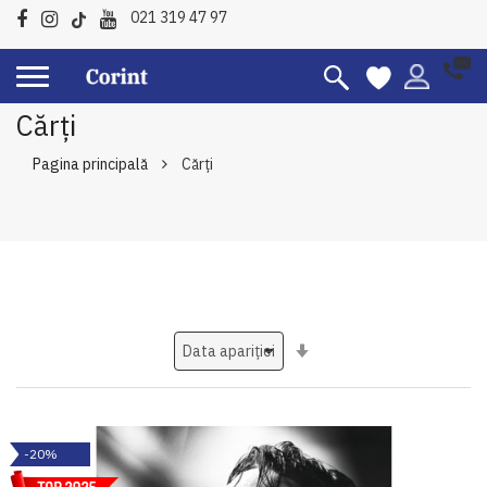
021 319 47 97
Cărți
Pagina principală
Cărți
Setati
ascendent
-20%