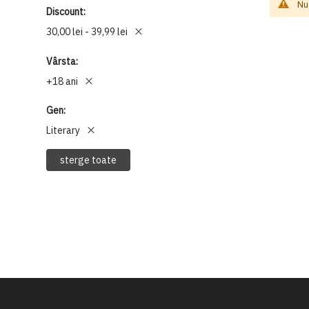
Nu
Discount
30,00 lei - 39,99 lei
Vârsta
+18 ani
Gen
Literary
sterge toate