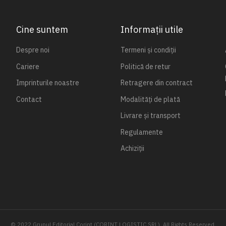
Cine suntem
Informații utile
Despre noi
Termeni și condiții
Cariere
Politică de retur
Imprinturile noastre
Retragere din contract
Contact
Modalități de plată
Livrare și transport
Regulamente
Achiziții
© 2022 Grupul Editorial Corint (CORINT LOGISTIC SRL). All Rights Reserved.