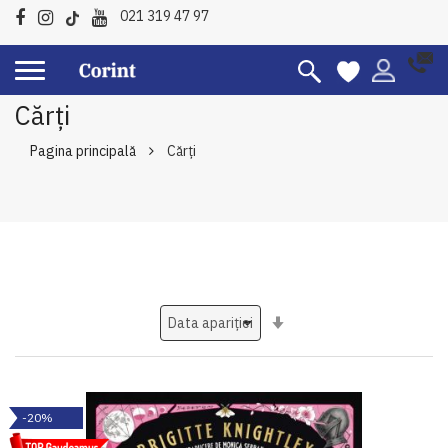
021 319 47 97
Cărți
Pagina principală
Cărți
Setati
ascendent
-20%