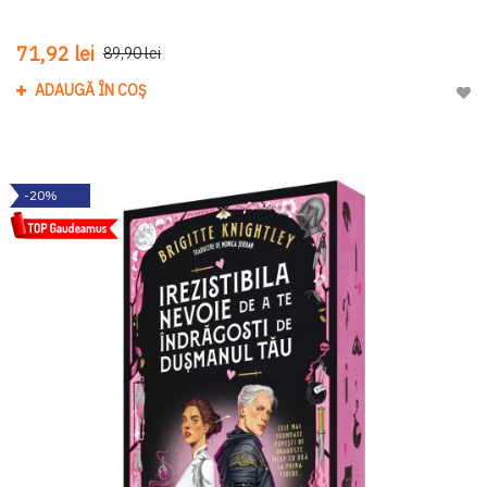
71,92 lei
89,90 lei
ADAUGĂ ÎN COȘ
Adau
-20%