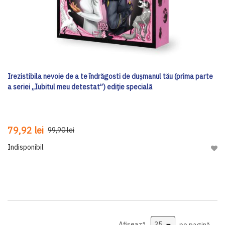
Irezistibila nevoie de a te îndrăgosti de dușmanul tău (prima parte
a seriei „Iubitul meu detestat”) ediţie specială
79,92 lei
99,90 lei
Indisponibil
Adau
Afișează
pe pagină