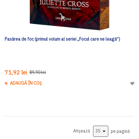
Pasărea de foc (primul volum al seriei „Focul care ne leagă”)
71,92 lei
89,90 lei
ADAUGĂ ÎN COȘ
Adau
Afișează
pe pagină