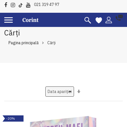
021 319 47 97
Cărți
Pagina principală
Cărți
Setati
ascendent
-20%