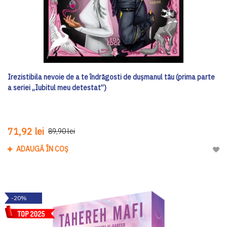
Irezistibila nevoie de a te îndrăgosti de dușmanul tău (prima parte
a seriei „Iubitul meu detestat”)
71,92 lei
89,90 lei
ADAUGĂ ÎN COȘ
Adau
-20%