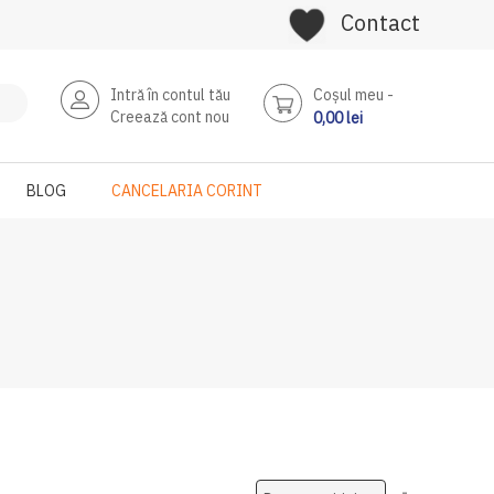
Contact
Intră în contul tău
Coşul meu
Creează cont nou
0,00 lei
BLOG
CANCELARIA CORINT
Setati