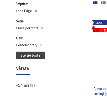
Imprint
Leda Edge
Serie
-20%
Crima perfectă
Gen
Contemporary
sterge toate
Vârsta
produs
+14 ani
1
Crima per
cuminți (