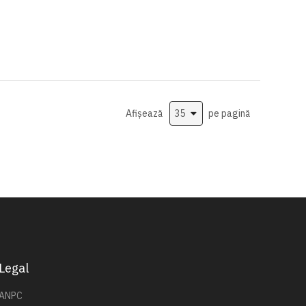
Afișează
pe pagină
Legal
ANPC