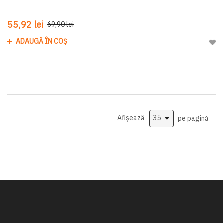
55,92 lei
69,90 lei
ADAUGĂ ÎN COȘ
Adau
Afișează
pe pagină