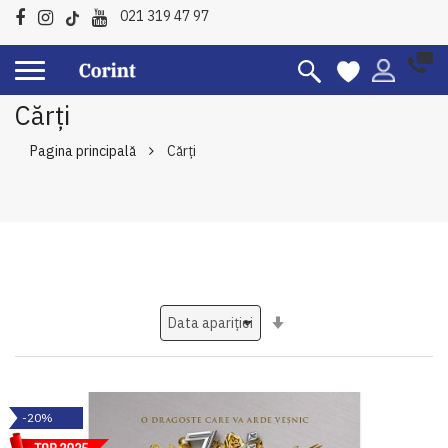
021 319 47 97
Cărți
Pagina principală
Cărți
Setati
ascendent
-20%