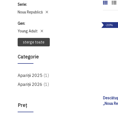
Serie
Noua Republică
Gen
-20%
Young Adult
sterge toate
Categorie
produs
Apariții 2025
1
produs
Apariții 2026
1
Descătuș
„Noua Re
Preţ