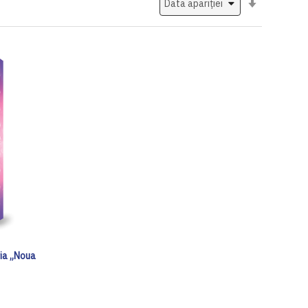
ascendent
ria „Noua