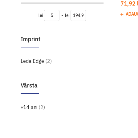
71,92 l
ADAU
lei
-
lei
Imprint
produse
Leda Edge
2
Vârsta
produse
+14 ani
2