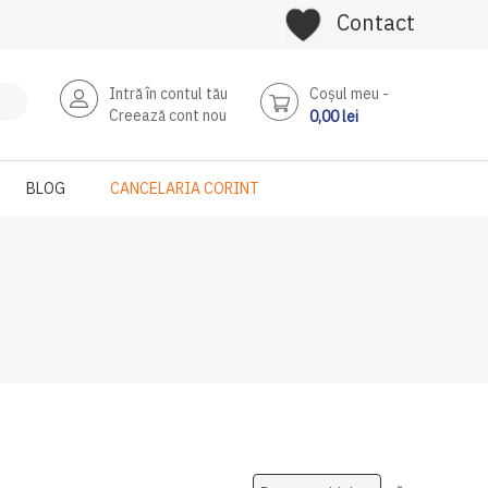
Contact
Intră în contul tău
Coşul meu
Creează cont nou
0,00 lei
BLOG
CANCELARIA CORINT
Setati