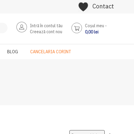
Contact
Intră în contul tău
Coşul meu
Creează cont nou
0,00 lei
BLOG
CANCELARIA CORINT
Setati