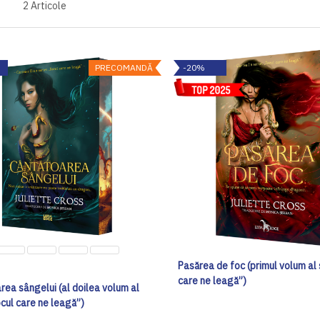
2
Articole
PRECOMANDĂ
-20%
Pasărea de foc (primul volum al 
care ne leagă”)
rea sângelui (al doilea volum al
ocul care ne leagă”)