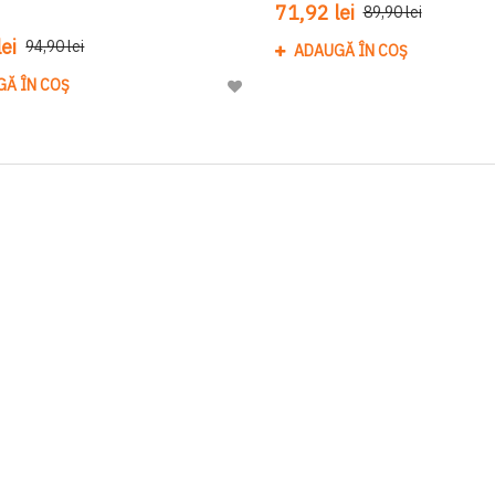
71,92 lei
89,90 lei
ei
94,90 lei
ADAUGĂ ÎN COȘ
GĂ ÎN COȘ
Adaugă
la
Lista
de
Dorinte