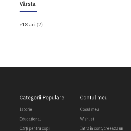
Vârsta
produse
+18 ani
2
Categorii Populare
Contul meu
Istorie
Coșul meu
Educațional
Wishlist
Cărți pentru copii
Intră în cont/creează un