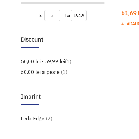
61,69 l
lei
-
lei
ADAU
Discount
produs
50,00 lei
-
59,99 lei
1
produs
60,00 lei
si peste
1
Imprint
produse
Leda Edge
2