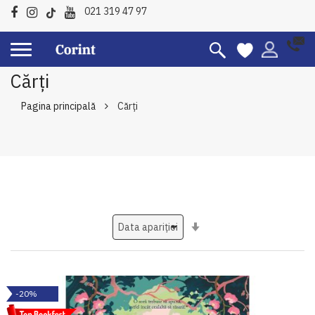
021 319 47 97
Cărți
Pagina principală
Cărți
Setati
ascendent
-20%