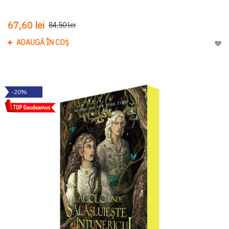
67,60 lei
84,50 lei
ADAUGĂ ÎN COȘ
Adau
-20%