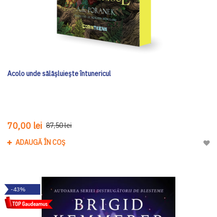
Acolo unde sălășluiește întunericul
70,00 lei
87,50 lei
ADAUGĂ ÎN COȘ
Adau
-43%