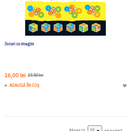
Jocuri cu imagini
16,00 lei
23,50 lei
ADAUGĂ ÎN COȘ
Adau
Afișează
pe pagină