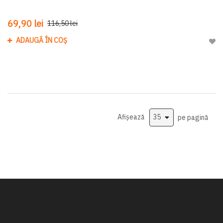
69,90 lei
116,50 lei
ADAUGĂ ÎN COȘ
Adau
Afișează
pe pagină