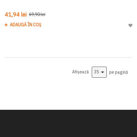
41,94 lei
69,90 lei
ADAUGĂ ÎN COȘ
Adau
Afișează
pe pagină