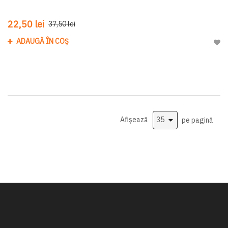
22,50 lei
37,50 lei
ADAUGĂ ÎN COȘ
Adau
Afișează
pe pagină