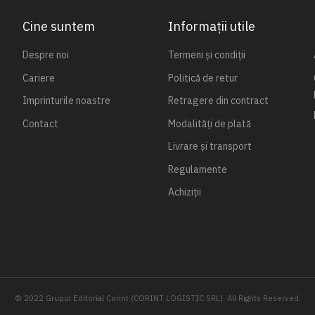
Cine suntem
Informații utile
Despre noi
Termeni și condiții
Cariere
Politică de retur
Imprinturile noastre
Retragere din contract
Contact
Modalități de plată
Livrare și transport
Regulamente
Achiziții
© 2022 Grupul Editorial Corint (CORINT LOGISTIC SRL). All Rights Reserved.