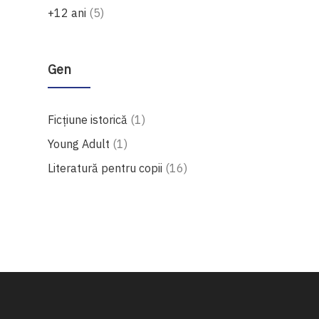
produse
+12 ani
5
Gen
produs
Ficțiune istorică
1
produs
Young Adult
1
produse
Literatură pentru copii
16