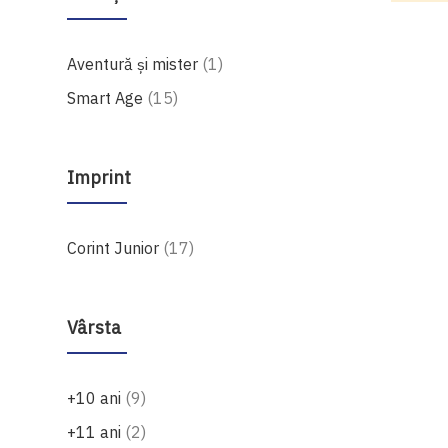
produs
Aventură și mister
1
produse
Smart Age
15
Imprint
produse
Corint Junior
17
Vârsta
produse
+10 ani
9
produse
+11 ani
2