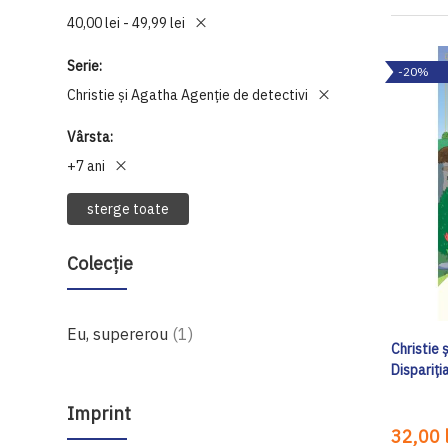
40,00 lei - 49,99 lei
Serie
-20%
Christie și Agatha Agenție de detectivi
Vârsta
+7 ani
sterge toate
Colecție
produs
Eu, supererou
1
Christie 
Dispariți
Imprint
32,00 l