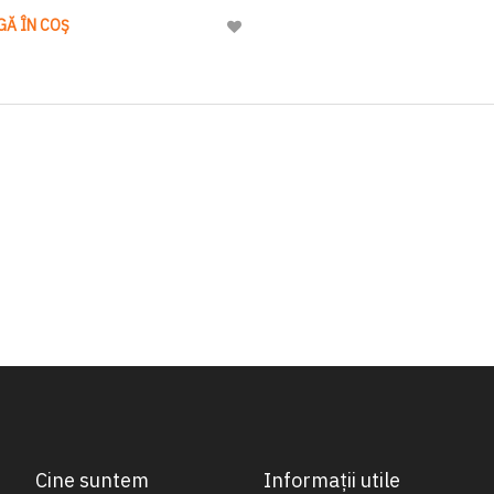
GĂ ÎN COȘ
Adaugă
la
Lista
de
Dorinte
Cine suntem
Informații utile