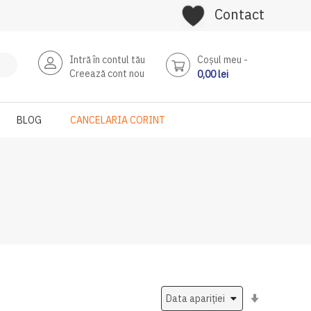
Contact
Intră în contul tău
Coşul meu
Creează cont nou
0,00 lei
BLOG
CANCELARIA CORINT
Setati
ascendent