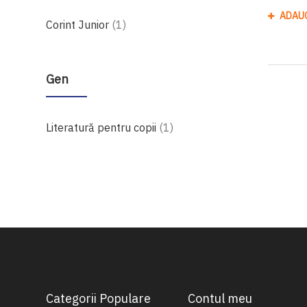
ADAU
produs
Corint Junior
1
Gen
produs
Literatură pentru copii
1
Categorii Populare
Contul meu