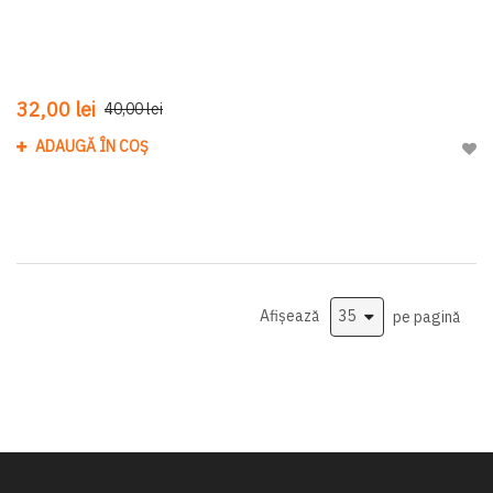
32,00 lei
40,00 lei
ADAUGĂ ÎN COȘ
Adau
Afișează
pe pagină